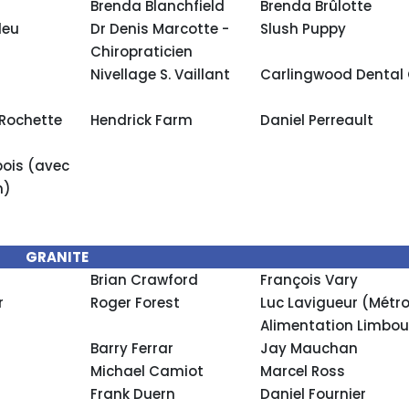
Brenda Blanchfield
Brenda Brûlotte
leu
Dr Denis Marcotte -
Slush Puppy
Chiropraticien
Nivellage S. Vaillant
Carlingwood Dental 
 Rochette
Hendrick Farm
Daniel Perreault
bois (avec
n)
GRANITE
Brian Crawford
François Vary
r
Roger Forest
Luc Lavigueur (Métr
Alimentation Limbou
Barry Ferrar
Jay Mauchan
Michael Camiot
Marcel Ross
Frank Duern
Daniel Fournier