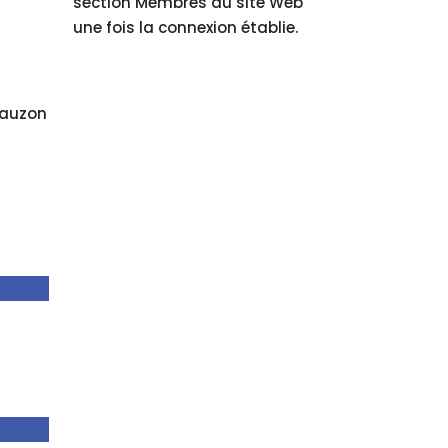
section Membres du site Web
une fois la connexion établie.
 Lauzon