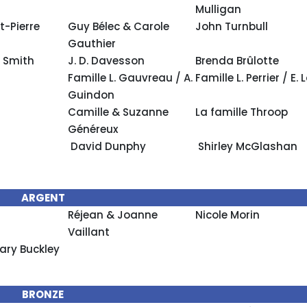
Mulligan
t-Pierre
Guy Bélec & Carole
John Turnbull
Gauthier
 Smith
J. D. Davesson
Brenda Brûlotte
Famille L. Gauvreau / A.
Famille L. Perrier / E.
Guindon
Camille & Suzanne
La famille Throop
Généreux
David Dunphy
Shirley McGlashan
ARGENT
Réjean & Joanne
Nicole Morin
Vaillant
ry Buckley
BRONZE