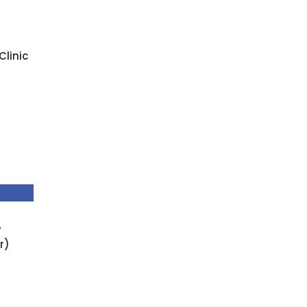
Clinic
o
r)