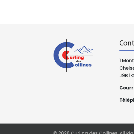
Con
1 Mon
Chels
J9B 1K
Courri
Télép
© 2026 Curling des Collines. All 