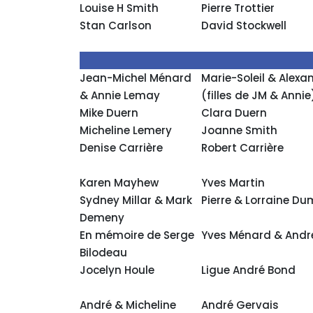
Louise H Smith
Pierre Trottier
Stan Carlson
David Stockwell
Jean-Michel Ménard
Marie-Soleil & Alex
& Annie Lemay
(filles de JM & Annie
Mike Duern
Clara Duern
Micheline Lemery
Joanne Smith
Denise Carrière
Robert Carrière
Karen Mayhew
Yves Martin
Sydney Millar & Mark
Pierre & Lorraine Du
Demeny
En mémoire de Serge
Yves Ménard & And
Bilodeau
Jocelyn Houle
Ligue André Bond
André & Micheline
André Gervais