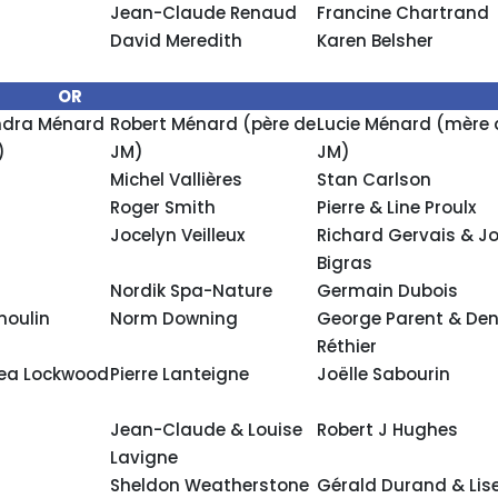
Jean-Claude Renaud
Francine Chartrand
David Meredith
Karen Belsher
OR
andra Ménard
Robert Ménard (père de
Lucie Ménard (mère 
)
JM)
JM)
Michel Vallières
Stan Carlson
Roger Smith
Pierre & Line Proulx
Jocelyn Veilleux
Richard Gervais & J
Bigras
Nordik Spa-Nature
Germain Dubois
moulin
Norm Downing
George Parent & Den
Réthier
rea Lockwood
Pierre Lanteigne
Joëlle Sabourin
Jean-Claude & Louise
Robert J Hughes
Lavigne
Sheldon Weatherstone
Gérald Durand & Lis