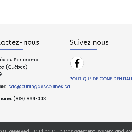
tactez-nous
Suivez nous
tée du Panorama
ea (Québec)
9
POLITIQUE DE CONFIDENTIAL
el:
cdc@curlingdescollines.ca
hone
:
(819) 866-3031
Rights Reserved. | Curling Club Management System and W