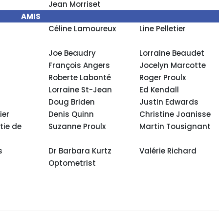
Jean Morriset
AMIS
Céline Lamoureux
Line Pelletier
Joe Beaudry
Lorraine Beaudet
François Angers
Jocelyn Marcotte
Roberte Labonté
Roger Proulx
Lorraine St-Jean
Ed Kendall
Doug Briden
Justin Edwards
ier
Denis Quinn
Christine Joanisse
tie de
Suzanne Proulx
Martin Tousignant
s
Dr Barbara Kurtz
Valérie Richard
Optometrist