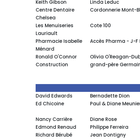
Keith Gibson
Linda Leduc
Centre Dentaire
Cordonnerie Mont-B
Chelsea
Les Menuiseries
Cote 100
Lauriault
Pharmacie Isabelle
Accès Pharma - J-F
Ménard
Ronald O'Connor
Olivia O'Reagan-Du
Construction
grand-père Germai
David Edwards
Bernadette Dion
Ed Chicoine
Paul & Diane Meunie
Nancy Carrière
Diane Rose
Edmond Renaud
Philippe Ferreira
Richard Bérubé
Jean Dontigny